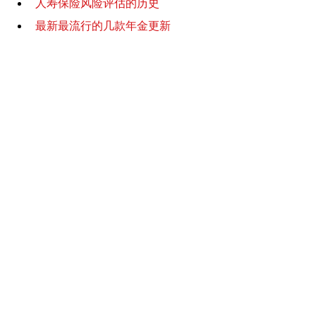
人寿保险风险评估的历史
最新最流行的几款年金更新
退休金重大调整！SECURE 2.0 通
过
国税局2023税率新鲜出炉 & 你要交
多少税？有效税率多少？
一张图读懂 2023 Medicare (红蓝
卡) 变化
潘老师小课堂 Youtube 频道
第59期 哪两类人不必须规划长期护理？
利用杠杆做好长期护理是不是更好呢？
低收入低资产，高收入高资产，中产阶