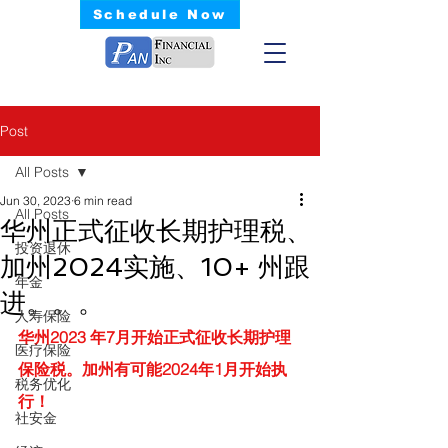
Schedule Now
Post
All Posts
Jun 30, 2023
6 min read
All Posts
华州正式征收长期护理税、
投资退休
加州2024实施、10+ 州跟
年金
进。。。
人寿保险
华州2023 年7月开始正式征收长期护理
医疗保险
保险税。加州有可能2024年1月开始执
税务优化
行！
社安金