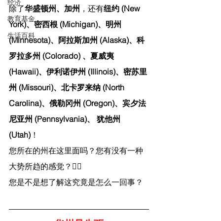
经济
除了
华盛顿州、加州
，还有
纽约 (New 
教育基金
York)、密西根 (Michigan)、明州
生活百科
(Minnesota)、阿拉斯加州 (Alaska)、科
罗拉多州 (Colorado) 、夏威夷 
(Hawaii)、伊利诺伊州 (Illinois)、密苏里
州 (Missouri)、北卡罗来纳 (North 
Carolina)、俄勒冈州 (Oregon)、宾夕法
尼亚州 (Pennsylvania)、 犹他州 
(Utah)
！
您所在的州在这里面吗？您有没有一种
大势所趋的感觉？😵‍💫
您是不是想了解这究竟是怎么一回事？