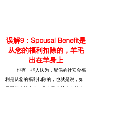
误解9：Spousal Benefit是
从您的福利扣除的，羊毛
出在羊身上
	也有一些人认为，配偶的社安金福
利是从您的福利扣除的，也就是说，如
果配偶拿社安金，您自己的社安金就会
减少。
	事实是：配偶（或离婚前的配偶）
福利不会减少您的社安金收入。社安金
的多少取决于您个人的收入历史记录和