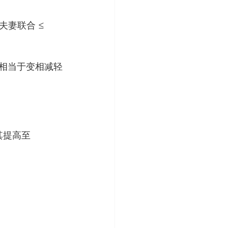
，夫妻联合 ≤ 
些抵扣相当于变相减轻
将其提高至 