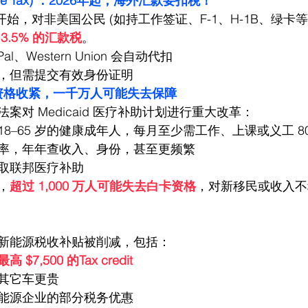
tance Tax) ：2026年起，海外汇款要扣税！
年开始，对非美国公民 (如持工作签证、F-1、H-1B、绿卡等)
.5% 的汇款税
。
Pal
、Western Union 会自动代扣
，但需提交有效身份证明
(白卡) 资格收紧，一千万人可能失去保障
案对 Medicaid 医疗补助计划进行重大改革：
18–65 岁的健康成年人，每月至少需工作、上课或义工 8
率，年年查收入、身份，甚至更频繁
取联邦医疗补助
，
超过 1,000 万人可能失去白卡资格
，对新移民或收入不
新能源税收补贴被削减，包括：
7,500 的Tax credit
其它车更贵
能源企业的部分税务优惠