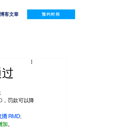
博客文章
预约时间
通过
;
D，罚款可以降
取消 RMD
;
将增加
。