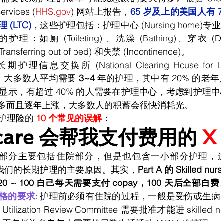
ervices (
HHS.gov
) 网站上报告，
65 岁及上的美国人有 
(LTC)
，这些护理包括：护理中心 (Nursing home)
护理：如厕 (Toileting) 、洗澡 (Bathing)、穿衣 (Dr
ansferring out of bed) 和失禁 (Incontinence)。
信息交换所 (National Clearing House for Long
的数据，大多数人平均需要 
3~4
 年的护理，其中有 20% 的老年
更多而且逐年上涨，大多数人的积蓄会很快消耗光。
护理险的 
10 个常见的误解
：
icare 会帮我支付费用的 
X
 Part A 部分主要包括住院部分，但是也包含一小部分护理
over 我们的长期护理的主要原因。其实，
Part A 的 Skilled n
0 ~ 100 自己每天需要支付 copay，100 天后全部自费
有严格的要求
: 护理前必须有住院的过程，一般是受伤或生
zation Review Committee 需要批准才能进 skilled nu