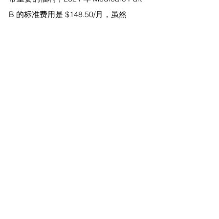
B 的标准费用是 $148.50/月，虽然 
2022 年的费用还没有公布，但是预计也
会随通货膨胀相应增长。关于 Medicare 
的费用和计划请参考我们之前的文章。
查看全部
最新文章