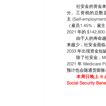
	社安金的资金来源是 Social Security Tax，也就是我们称为的工资税 (Payroll Tax) 的一部
分。工资税的总数是 
主 (Self-employ
（雇员1.45%，雇
2021 年的 $142,8
	由于人的寿命越来越长，以及 Baby boomer 大量的退休，再加上在职工作人员的数量越
来越少，社安金面临
2033 年出现资
	除了社安金，Medicare 联邦老年人医疗保险也是社安金为民众提供的非常重要的福利，
2021 年 Medica
预计也会随通货膨胀相
	本周日晚上 8 点 (10/24/2021，东部时间)，我们安排有讲座，届时会详细讲解社安金 
Social Securit