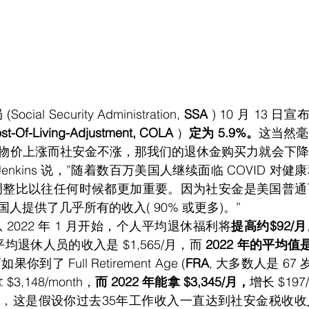
ial Security Administration,
 SSA
 ) 10 月 13 日宣
-Living-Adjustment, COLA
 ）
定为 5.9%。
这当然毫
物价上涨而社安金不涨，那我们的退休金购买力就会下降
n Jenkins 说，”随着数百万美国人继续面临 COVID 
 的调整比以往任何时候都更加重要。因为社安金是美国普
人提供了几乎所有的收入( 90% 或更多)。”
 2022 年 1 月开始，个人平均退休福利将
提高约$92/月
平均退休人员的收入是 $1,565/月，而 
2022 年的平均值是 
你到了 Full Retirement Age (
FRA
, 大多数人是 67
3,148/month，
而 2022 年能拿 $3,345/月，
增长 $197
的
，
这是假设你过去35年工作收入一直达到社安金税收