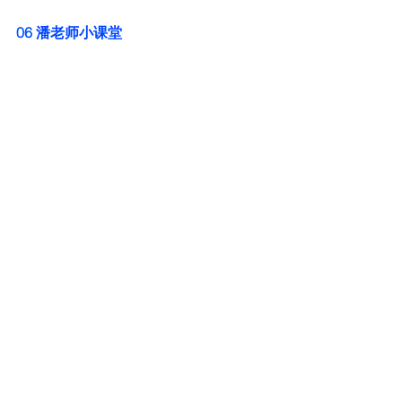
06 
潘老师小课堂
如果您对年金、退休规划、医疗保险、
人寿保险、税务规划、长期护理、财富
传承方面有问题，欢迎参加我们定期的
讲座，关注我们的公众号和网页，欢迎
联系我们。