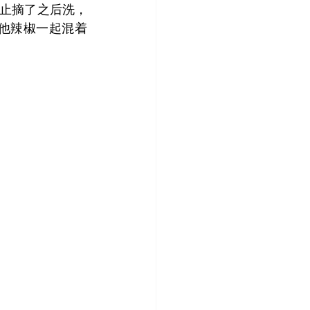
止摘了之后洗，
他辣椒一起混着