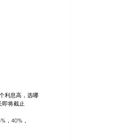
哪个利息高，选哪
长即将截止
%，40%，