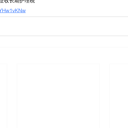
征收长期护理税
LBYHw1vKNw