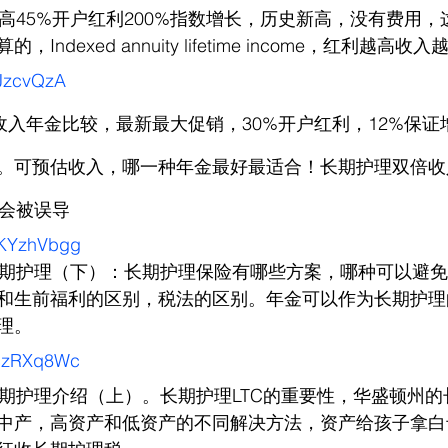
最高45%开户红利200%指数增长，历史新高，没有费用
ndexed annuity lifetime income，红利越高收
jJzcvQzA
收入年金比较，最新最大促销，30%开户红利，12%保证
。可预估收入，哪一种年金最好最适合！长期护理双倍收
完不会被误导
eqKYzhVbgg
长期护理（下）：长期护理保险有哪些方案，哪种可以避
m Care和生前福利的区别，税法的区别。年金可以作为长期
理。
1wczRXq8Wc
长期护理介绍（上）。长期护理LTC的重要性，华盛顿州
中产，高资产和低资产的不同解决方法，资产给孩子拿白