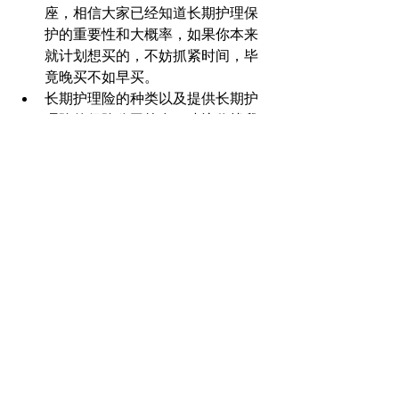
座，相信大家已经知道长期护理保
护的重要性和大概率，如果你本来
就计划想买的，不妨抓紧时间，毕
竟晚买不如早买。
长期护理险的种类以及提供长期护
理险的保险公司较多，建议你找我
们咨询或有经验的代理咨询。
建议参考我们以前的公众号文章。
长期护理用到的几率非常大，华州
长期护理给了我们一个sign，我们
需要好好规划一下。
如果你收入很高又比较年轻，将来
打算离开华州或者回国退休，那建
议立刻买。
如果收入不高，年纪比较大了，就
打算在华州养老，那就认了吧，毕
竟整体缴的税也不算太高。
	如果现在还在犹豫的朋友要抓紧
了，再拖下去肯定来不及了，现在好几