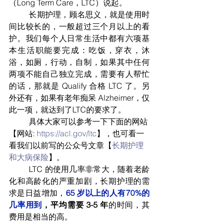
（Long Term Care，LTC）说起。
	长期护理，顾名思义，就是使用时
间比较长的，一般超过三个月以上的看
护。我们每个人日常生活中都有六项基
本生活职能要完成：吃饭，穿衣，沐
浴，如厕，行动，自制，如果其中任何
两项不能自己独立完成，需要有人帮忙
的话，那就是 Qualify 合格 LTC 了。另
外还有，如果有老年痴呆 Alzheimer，仅
此一项，就达到了LTC的要求了。
	具体大家可以参考一下下面的网站
【网站: 
https://acl.gov/ltc
】，也可看一
看我们以前写的公众号文章【
长期护理
和大病保险
】。
	LTC 的使用几率非常大，随着老龄
化和高龄化的严重加剧，长期护理的需
求是日益增加，
65 岁以上的人有70%的
几率用到
，平均需要 3-5 年
的时间，其
费用是相当的高。