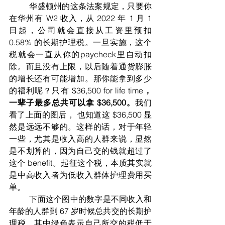
	华盛顿州的这条法案规定，只要你
在华州有 W2 收入，从 2022 年 1 月 1 
日起，公司就会直接从工资里预扣 
0.58% 的长期护理税。一旦实施，这个
税就会一直从你的paycheck里自动扣
除。而且没有上限，以后随着通货膨胀
的增长还有可能增加。那你能拿到多少
的福利呢？只有 $36,500 for life time
，
一辈子最多总共可以拿 $36,500。
我们
看了上面的图后， 也知道这 $36,500 显
然是远远不够的。这样的话，对于年轻
一些，尤其是收入高的人群来说，显然
是不划算的，因为自己交的钱就超过了
这个 benefit。起征这个税，本质其实就
是中高收入者为低收入群体护理费用买
单。
	下面这个图中的数字是不同收入和
年龄的人群到 67 岁时候总共交的长期护
理税，其中绿色表示自己所交的税低于